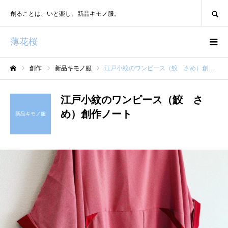
SEARCH
創ることは、いと楽し。新品キモノ服。
薄花桜
創作
新品キモノ服
江戸小紋のワンピース（鮫 さめ）創作ノート
ホーム
江戸小紋のワンピース（鮫 さ
め）創作ノート
新品キモノ服