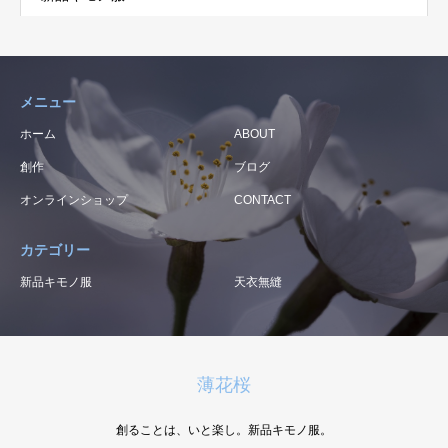
メニュー
ホーム
ABOUT
創作
ブログ
オンラインショップ
CONTACT
カテゴリー
新品キモノ服
天衣無縫
薄花桜
創ることは、いと楽し。新品キモノ服。