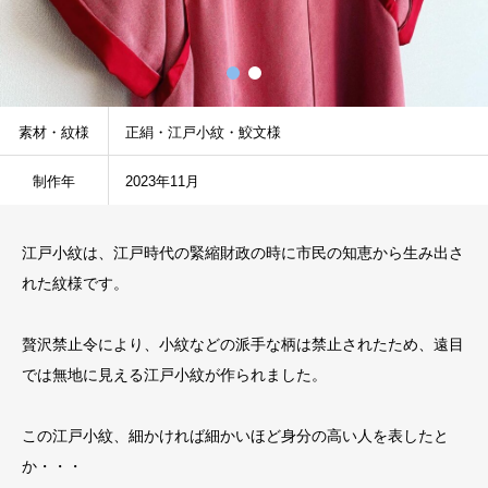
素材・紋様
正絹・江戸小紋・鮫文様
制作年
2023年11月
江戸小紋は、江戸時代の緊縮財政の時に市民の知恵から生み出さ
れた紋様です。
贅沢禁止令により、小紋などの派手な柄は禁止されたため、遠目
では無地に見える江戸小紋が作られました。
この江戸小紋、細かければ細かいほど身分の高い人を表したと
か・・・